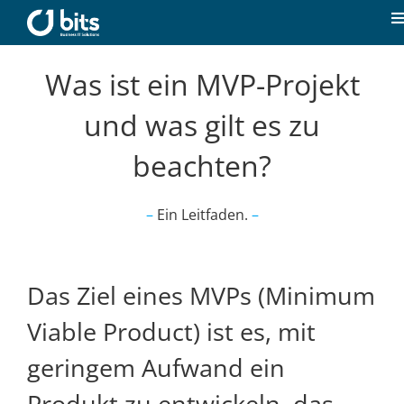
Zum
Inhalt
T
springen
N
Home
Was ist ein MVP-Projekt
und was gilt es zu
Aktuelles
beachten?
Unsere Kompetenzen
–
Ein Leitfaden.
–
Karriere
Das Ziel eines MVPs (Minimum
Über uns
Viable Product) ist es, mit
geringem Aufwand ein
Kontakt
Produkt zu entwickeln, das