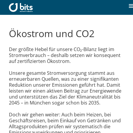
Zum
Inhalt
T
springen
N
Home
Ökostrom und CO2
Aktuelles
Der größte Hebel für unsere CO₂-Bilanz liegt im
Stromverbrauch – deshalb setzen wir konsequent
Unsere Kompetenzen
auf zertifizierten Ökostrom.
Unsere gesamte Stromversorgung stammt aus
erneuerbaren Quellen, was zu einer signifikanten
Karriere
Reduktion unserer Emissionen geführt hat. Damit
leisten wir einen aktiven Beitrag zur Energiewende
und unterstützen das Ziel der Klimaneutralität bis
Über uns
2045 – in München sogar schon bis 2035.
Doch wir gehen weiter: Auch beim Heizen, bei
Kontakt
Geschäftsreisen, beim Einkauf von Getränken und
Alltagsprodukten prüfen wir systematisch die
Emissionsauswirkungen und priorisieren