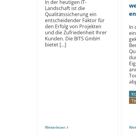
In der heutigen IT-
we
Landschaft ist die
en
Qualitätssicherung ein
entscheidender Faktor für
den Erfolg von Projekten
In
und die Zufriedenheit Ihrer
ein
Kunden. Die BITS GmbH
ge
bietet [...]
Be
Qu
du
Ei
an
To
abg
K
Te
Weiterlesen
Wei