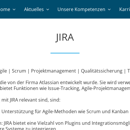
Home
Aktuelles
Unsere Kompetenzen
Karr
JIRA
Agile | Scrum | Projektmanagement | Qualitätssicherung | T
die von der Firma Atlassian entwickelt wurde. Sie wird ver
 bietet Funktionen wie Issue-Tracking, Agile-Projektmanage
it JIRA relevant sind, sind:
rte Unterstützung für Agile-Methoden wie Scrum und Kanban 
 JIRA bietet eine Vielzahl von Plugins und Integrationsmögl
re Systeme zu integrieren.