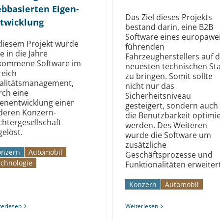
bbasierten Eigen­
Das Ziel dieses Projekts
twicklung
bestand darin, eine B2B
Software eines europawei
 diesem Projekt wurde
führenden
e in die Jahre
Fahrzeugherstellers auf 
kommene Software im
neuesten technischen St
reich
zu bringen. Somit sollte
alitätsmanagement,
nicht nur das
rch eine
Sicherheitsniveau
genentwicklung einer
gesteigert, sondern auch
deren Konzern-
die Benutzbarkeit optimie
chtergesellschaft
werden. Des Weiteren
elöst.
wurde die Software um
zusätzliche
onzern
Automobil­­
Geschäftsprozesse und
chnologie
Funktionalitäten erweitert
Konzern
Automobil­­
terlesen
Weiterlesen