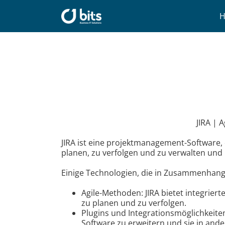
Zum
Inhalt
springen
JIRA | 
JIRA ist eine projektmanagement-Software, 
planen, zu verfolgen und zu verwalten und
Einige Technologien, die in Zusammenhang m
Agile-Methoden: JIRA bietet integrie
zu planen und zu verfolgen.
Plugins und Integrationsmöglichkeiten:
Software zu erweitern und sie in ande