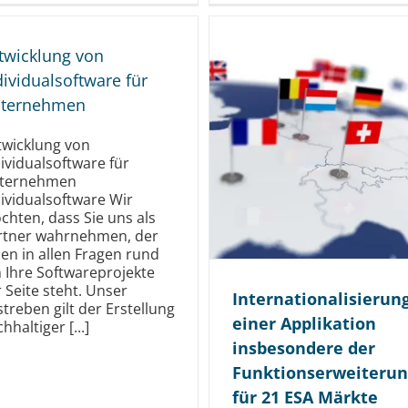
twicklung von
dividualsoftware für
ternehmen
twicklung von
ividualsoftware für
ternehmen
ividualsoftware Wir
chten, dass Sie uns als
rtner wahrnehmen, der
en in allen Fragen rund
 Ihre Softwareprojekte
 Seite steht. Unser
Internationa­lisierun
treben gilt der Erstellung
einer Applikation
hhaltiger [...]
insbesondere der
Funktions­erweiteru
für 21 ESA Märkte