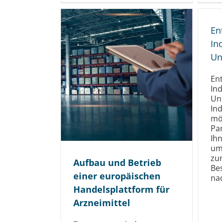
En
In
Un
En
Ind
Un
Ind
mö
Pa
Ihn
um
zur
Aufbau und Betrieb
Bes
einer europäischen
nac
Handels­plattform für
Arzneimittel