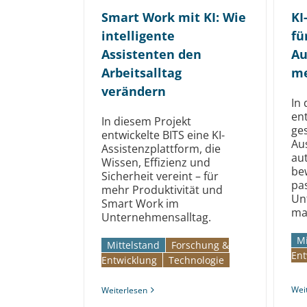
Smart Work mit KI: Wie
KI
intelligente
fü
Assistenten den
Au
Arbeitsalltag
m
verändern
In
ent
In diesem Projekt
ges
entwickelte BITS eine KI-
Au
Assistenzplattform, die
au
Wissen, Effizienz und
be
Sicherheit vereint – für
pa
mehr Produktivität und
Un
Smart Work im
ma
Unternehmensalltag.
Mi
Mittelstand
Forschung &
Ent
Entwicklung
Technologie
Wei
Weiterlesen