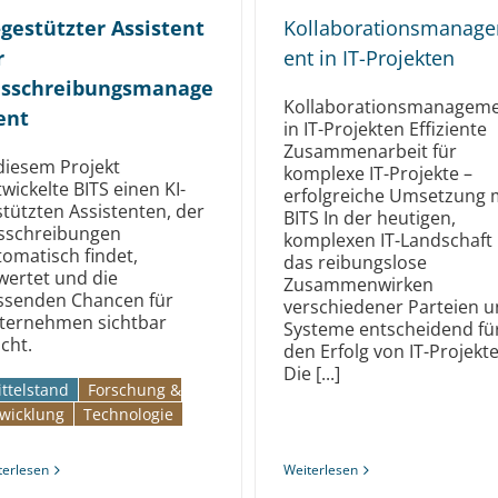
-gestützter Assistent
Kollaborationsmanag
r
ent in IT-Projekten
sschreibungsmanage
Kollaborationsmanagem
ent
in IT-Projekten Effiziente
Zusammenarbeit für
 diesem Projekt
komplexe IT-Projekte –
wickelte BITS einen KI-
erfolgreiche Umsetzung 
tützten Assistenten, der
BITS In der heutigen,
sschreibungen
komplexen IT-Landschaft 
tomatisch findet,
das reibungslose
wertet und die
Zusammenwirken
ssenden Chancen für
verschiedener Parteien 
ternehmen sichtbar
Systeme entscheidend fü
cht.
den Erfolg von IT-Projekt
Die [...]
ttelstand
Forschung &
wicklung
Technologie
terlesen
Weiterlesen