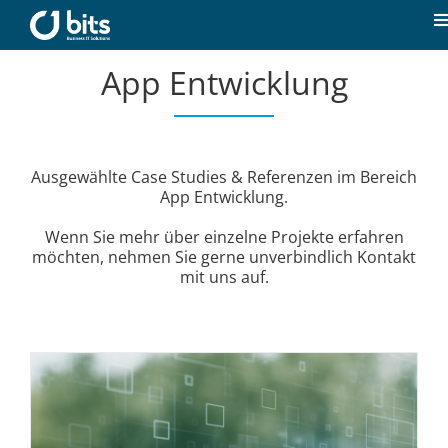
Zum
Inhalt
T
springen
N
App Entwicklung
Home
Aktuelles
Ausgewählte Case Studies & Referenzen im Bereich
App Entwicklung.
Unsere Kompetenzen
Wenn Sie mehr über einzelne Projekte erfahren
möchten, nehmen Sie gerne unverbindlich Kontakt
Karriere
mit uns auf.
Über uns
Kontakt