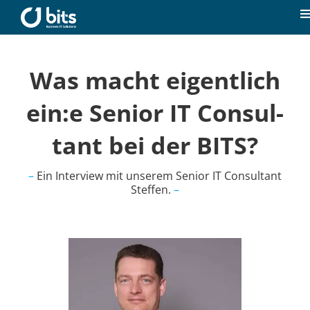
Zum
Inhalt
T
springen
N
Home
Was macht ei­gent­lich
Aktuelles
ein:e Senior IT Con­sul­
tant bei der BITS?
Unsere Kompetenzen
–
Ein In­ter­view mit un­se­rem Senior IT Con­sul­tant
Steffen.
–
Karriere
Über uns
Kontakt