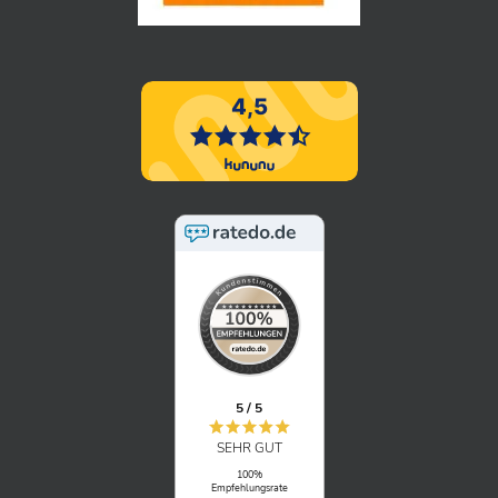
5 / 5
SEHR GUT
100%
Empfehlungsrate