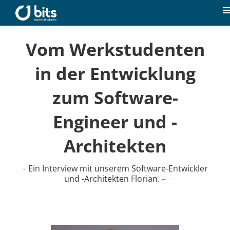
Zum
Inhalt
T
springen
N
Home
Vom Werkstudenten in
der Entwicklung zum
Aktuelles
Software-Engineer und -
Unsere Kompetenzen
Architekten
Karriere
–
Ein Interview mit unserem Software-Entwickler
und -Architekten Florian.
–
Über uns
Kontakt