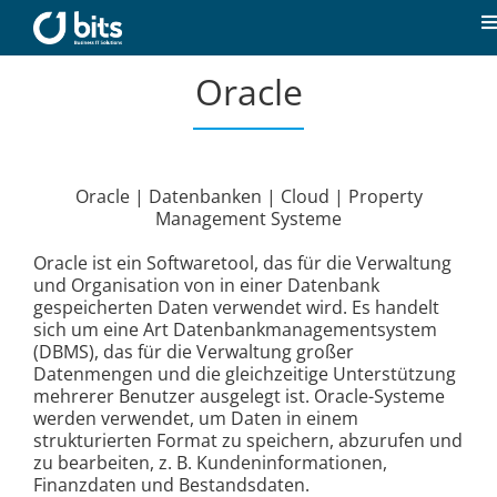
Zum
Inhalt
T
springen
N
Oracle
Home
Aktuelles
Oracle | Datenbanken | Cloud | Property
Management Systeme
Unsere Kompetenzen
Oracle ist ein Softwaretool, das für die Verwaltung
und Organisation von in einer Datenbank
Karriere
gespeicherten Daten verwendet wird. Es handelt
sich um eine Art Datenbankmanagementsystem
(DBMS), das für die Verwaltung großer
Über uns
Datenmengen und die gleichzeitige Unterstützung
mehrerer Benutzer ausgelegt ist. Oracle-Systeme
werden verwendet, um Daten in einem
strukturierten Format zu speichern, abzurufen und
Kontakt
zu bearbeiten, z. B. Kundeninformationen,
Finanzdaten und Bestandsdaten.