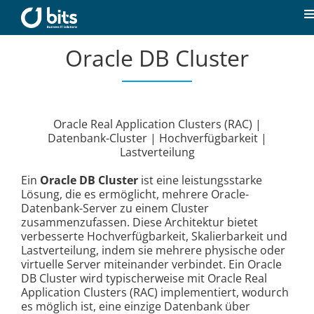
Zum
Inhalt
T
springen
N
Oracle DB Cluster
Home
Aktuelles
Oracle Real Application Clusters (RAC) |
Datenbank-Cluster | Hochverfügbarkeit |
Unsere Kompetenzen
Lastverteilung
Ein
Oracle DB Cluster
ist eine leistungsstarke
Karriere
Lösung, die es ermöglicht, mehrere Oracle-
Datenbank-Server zu einem Cluster
zusammenzufassen. Diese Architektur bietet
Über uns
verbesserte Hochverfügbarkeit, Skalierbarkeit und
Lastverteilung, indem sie mehrere physische oder
virtuelle Server miteinander verbindet. Ein Oracle
DB Cluster wird typischerweise mit Oracle Real
Kontakt
Application Clusters (RAC) implementiert, wodurch
es möglich ist, eine einzige Datenbank über