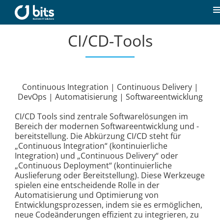
Zum
Inhalt
T
springen
N
CI/CD-Tools
Home
Aktuelles
Continuous Integration | Continuous Delivery |
DevOps | Automatisierung | Softwareentwicklung
Unsere Kompetenzen
CI/CD Tools sind zentrale Softwarelösungen im
Bereich der modernen Softwareentwicklung und -
Karriere
bereitstellung. Die Abkürzung CI/CD steht für
„Continuous Integration“ (kontinuierliche
Integration) und „Continuous Delivery“ oder
Über uns
„Continuous Deployment“ (kontinuierliche
Auslieferung oder Bereitstellung). Diese Werkzeuge
spielen eine entscheidende Rolle in der
Automatisierung und Optimierung von
Kontakt
Entwicklungsprozessen, indem sie es ermöglichen,
neue Codeänderungen effizient zu integrieren, zu