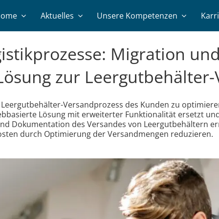
Home
Aktuelles
Unsere Kompetenzen
Karr
istikprozesse: Migration un
Lösung zur Leergutbehälter
en Leergutbehälter-Versandprozess des Kunden zu optimier
basierte Lösung mit erweiterter Funktionalität ersetzt und
g und Dokumentation des Versandes von Leergutbehältern e
kosten durch Optimierung der Versandmengen reduzieren.