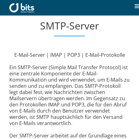
Zum
Inhalt
T
springen
N
SMTP-Server
Home
Aktuelles
E-Mail-Server | IMAP | POP3 | E-Mail-Protokolle
Unsere Kompetenzen
Ein SMTP-Server (Simple Mail Transfer Protocol) ist
eine zentrale Komponente der E-Mail-
Kommunikation und wird verwendet, um E-Mails zu
Karriere
senden und zu empfangen. Das SMTP-Protokoll
legt dabei fest, wie Nachrichten zwischen
Mailservern übertragen werden. Im Gegensatz zu
Über uns
den Protokollen IMAP und POP3, die für den Abruf
von E-Mails durch den Benutzer verwendet
werden, ist SMTP hauptsächlich für den Versand
von E-Mails verantwortlich.
Kontakt
Der SMTP-Server arbeitet auf der Grundlage eines