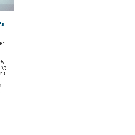
Ps
er
e,
ung
mit
i
.