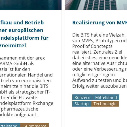
fbau und Betrieb
Realisierung von MV
ner europäischen
Die BITS hat eine Vielzahl
ndels­plattform für
von MVPs, Prototypen od
zneimittel
Proof of Conctepts
realisiert. Zentrales Ziel
dabei ist es, eine neue Ide
sammen mit der arex
eine alternative Ausricht
ARMA GmbH als
oder eine Verbesserung 
zialist für den
möglichst geringem
ternationalen Handel und
Aufwand zu testen und be
rtrieb von europäischen
Erfolg weiter auszubauen
neimitteln hat die BITS
bH als strategischer IT-
rtner die EU weite
Konzern
Mittelstand
ndelsplattform Rxchange
Startup
Technologie
r pharmazeutische
odukte aufgebaut.
ttelstand
E-Commerce