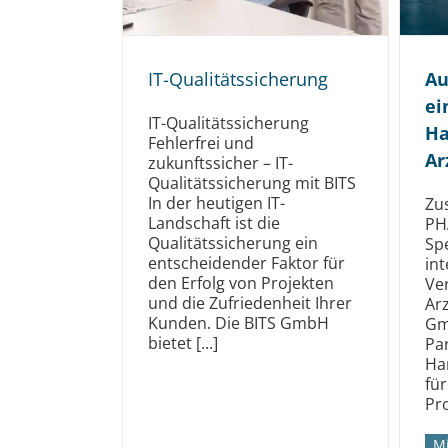
IT-Qualitätssicherung
Au
ei
IT-Qualitätssicherung
Ha
Fehlerfrei und
Ar
zukunftssicher – IT-
Qualitätssicherung mit BITS
In der heutigen IT-
Zu
Landschaft ist die
PH
Qualitätssicherung ein
Spe
entscheidender Faktor für
in
den Erfolg von Projekten
Ve
und die Zufriedenheit Ihrer
Arz
Kunden. Die BITS GmbH
Gm
bietet [...]
Pa
Ha
fü
Pr
Mi