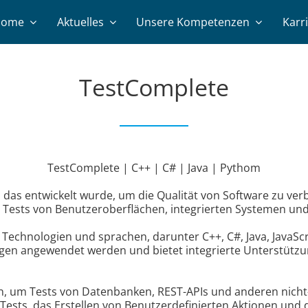
Home
Aktuelles
Unsere Kompetenzen
Karr
TestComplete
TestComplete | C++ | C# | Java | Pythom
, das entwickelt wurde, um die Qualität von Software zu ve
um Tests von Benutzeroberflächen, integrierten Systemen 
 Technologien und sprachen, darunter C++, C#, Java, JavaSc
en angewendet werden und bietet integrierte Unterstützu
, um Tests von Datenbanken, REST-APIs und anderen nich
Tests, das Erstellen von Benutzerdefinierten Aktionen und