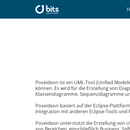
Zum
Inhalt
springen
Poseideon ist ein UML-Tool (Unified Model
können. Es wird für die Erstellung von Dia
Klassendiagramme, Sequenzdiagramme und
Poseideon basiert auf der Eclipse-Plattfor
Integration mit anderen Eclipse-Tools und P
Poseideon unterstützt die Erstellung von 
von Bereichen, einschließlich Business, S