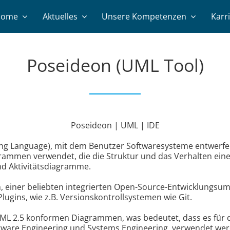
Home
Aktuelles
Unsere Kompetenzen
Karr
Poseideon (UML Tool)
Poseideon | UML | IDE
ing Language), mit dem Benutzer Softwaresysteme entwerfe
grammen verwendet, die die Struktur und das Verhalten eines
 Aktivitätsdiagramme.
m, einer beliebten integrierten Open-Source-Entwicklungsum
lugins, wie z.B. Versionskontrollsystemen wie Git.
UML 2.5 konformen Diagrammen, was bedeutet, dass es für d
oftware Engineering und Systems Engineering, verwendet we