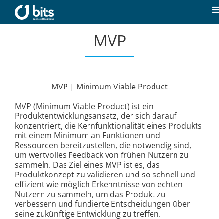
Zum
Inhalt
T
springen
N
MVP
Home
Aktuelles
MVP | Minimum Viable Product
Unsere Kompetenzen
MVP (Minimum Viable Product) ist ein
Produktentwicklungsansatz, der sich darauf
konzentriert, die Kernfunktionalität eines Produkts
Karriere
mit einem Minimum an Funktionen und
Ressourcen bereitzustellen, die notwendig sind,
um wertvolles Feedback von frühen Nutzern zu
Über uns
sammeln. Das Ziel eines MVP ist es, das
Produktkonzept zu validieren und so schnell und
effizient wie möglich Erkenntnisse von echten
Nutzern zu sammeln, um das Produkt zu
Kontakt
verbessern und fundierte Entscheidungen über
seine zukünftige Entwicklung zu treffen.