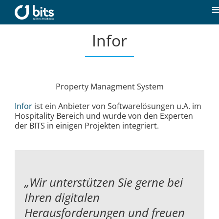
Zum
Inhalt
T
springen
N
Infor
Home
Aktuelles
Property Managment System
Unsere Kompetenzen
Infor
ist ein Anbieter von Softwarelösungen u.A. im
Hospitality Bereich und wurde von den Experten
der BITS in einigen Projekten integriert.
Karriere
Über uns
„Wir unterstützen Sie gerne bei
Ihren digitalen
Kontakt
Herausforderungen und
freuen