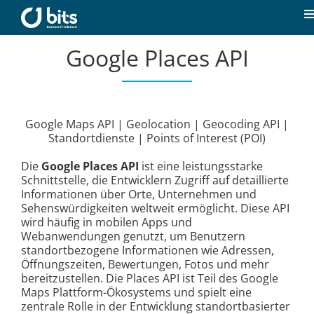
Zum
Inhalt
T
springen
N
Google Places API
Home
Aktuelles
Google Maps API | Geolocation | Geocoding API |
Standortdienste | Points of Interest (POI)
Unsere Kompetenzen
Die
Google Places API
ist eine leistungsstarke
Schnittstelle, die Entwicklern Zugriff auf detaillierte
Karriere
Informationen über Orte, Unternehmen und
Sehenswürdigkeiten weltweit ermöglicht. Diese API
wird häufig in mobilen Apps und
Über uns
Webanwendungen genutzt, um Benutzern
standortbezogene Informationen wie Adressen,
Öffnungszeiten, Bewertungen, Fotos und mehr
bereitzustellen. Die Places API ist Teil des Google
Kontakt
Maps Plattform-Ökosystems und spielt eine
zentrale Rolle in der Entwicklung standortbasierter