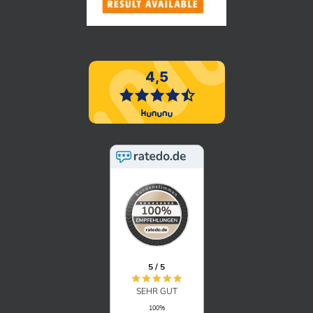
5 / 5
SEHR GUT
100%