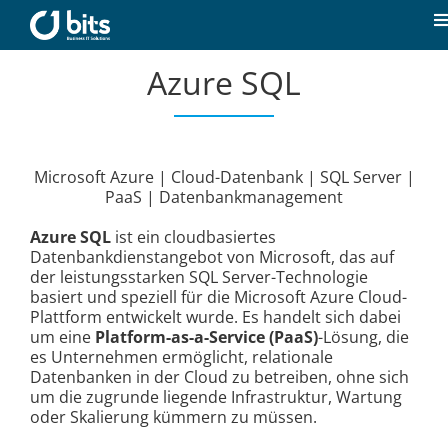
Zum
Inhalt
T
springen
N
Azure SQL
Home
Aktuelles
Microsoft Azure | Cloud-Datenbank | SQL Server |
PaaS | Datenbankmanagement
Unsere Kompetenzen
Azure SQL
ist ein cloudbasiertes
Datenbankdienstangebot von Microsoft, das auf
Karriere
der leistungsstarken SQL Server-Technologie
basiert und speziell für die Microsoft Azure Cloud-
Plattform entwickelt wurde. Es handelt sich dabei
Über uns
um eine
Platform-as-a-Service (PaaS)
-Lösung, die
es Unternehmen ermöglicht, relationale
Datenbanken in der Cloud zu betreiben, ohne sich
um die zugrunde liegende Infrastruktur, Wartung
Kontakt
oder Skalierung kümmern zu müssen.