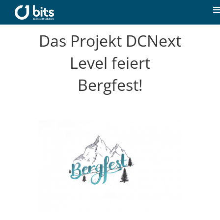
Zum
Inhalt
T
springen
N
Das Projekt DCNext
Home
Level feiert
Aktuelles
Bergfest!
Unsere Kompetenzen
Karriere
Über uns
Kontakt