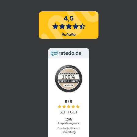
5 / 5
SEHR GUT
100%
Empfehlungsrate
Durchschnitt aus 1
Bewertung