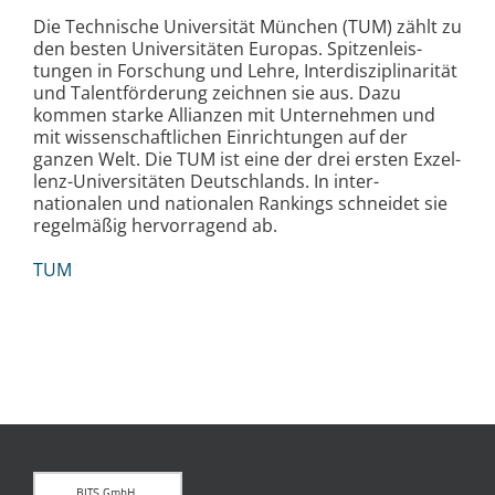
Die Technische Universität München (TUM) zählt zu
den besten Uni­ver­si­täten Eu­ro­pas. Spitzen­leis­
tungen in Forschung und Leh­re, In­ter­dis­zi­pli­na­ri­tät
und Talent­för­derung zeich­nen sie aus. Da­zu
kommen star­ke Allianzen mit Un­ter­neh­men und
mit wissen­schaft­lichen Ein­richtungen auf der
ganzen Welt. Die TUM ist ei­ne der drei ersten Ex­zel­
lenz-Uni­ver­si­täten Deutsch­lands. In in­ter­
nationalen und nationalen Rankings schnei­det sie
re­gel­mä­ßig her­vor­ra­gend ab.
TUM