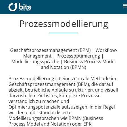
Zum
Inhalt
T
springen
N
Prozessmodellierung
Home
Aktuelles
Geschäftsprozessmanagement (BPM) | Workflow-
Management | Prozessoptimierung |
Unsere Kompetenzen
Modellierungssprache | Business Process Model
and Notation (BPMN)
Karriere
Prozessmodellierung ist eine zentrale Methode im
Geschäftsprozessmanagement (BPM), die darauf
abzielt, betriebliche Abläufe strukturiert und visuell
Über uns
darzustellen. Ziel ist es, komplexe Prozesse
verständlich zu machen und
Optimierungspotenziale aufzuzeigen. In der Regel
werden dafür standardisierte
Kontakt
Modellierungssprachen wie BPMN (Business
Process Model and Notation) oder EPK