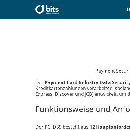
Zum
Inhalt
springen
Payment Securit
Der
Payment Card Industry Data Security
Kreditkartenzahlungen verarbeiten, speic
Express, Discover und JCB) entwickelt, um
Funktionsweise und Anf
Der PCI DSS besteht aus
12 Hauptanforde