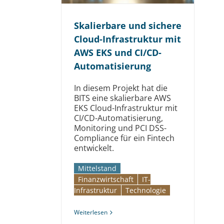
Skalier­bare und sichere
Cloud-Infra­struktur mit
AWS EKS und CI/CD-
Auto­mati­sierung
In diesem Projekt hat die
BITS eine skalierbare AWS
EKS Cloud-Infrastruktur mit
CI/CD-Automatisierung,
Monitoring und PCI DSS-
Compliance für ein Fintech
entwickelt.
Mittelstand
Finanzwirtschaft
IT-
Infrastruktur
Technologie
Weiterlesen