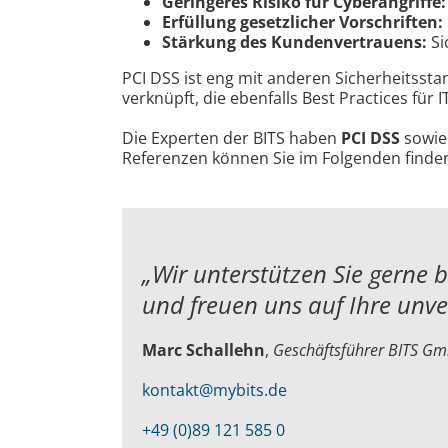
Geringeres Risiko für Cyberangriffe:
Erfüllung gesetzlicher Vorschriften:
Stärkung des Kundenvertrauens:
Si
PCI DSS ist eng mit anderen Sicherheitsst
verknüpft, die ebenfalls Best Practices für I
Die Experten der BITS haben
PCI DSS
sowie 
Referenzen können Sie im Folgenden finde
„Wir unterstützen Sie gerne 
und
freuen uns auf Ihre unv
Marc Schallehn
,
Geschäftsführer BITS G
kontakt@mybits.de
+49 (0)89 121 585 0