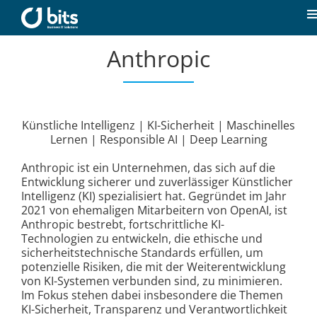
Zum
Inhalt
T
springen
N
Anthropic
Home
Aktuelles
Künstliche Intelligenz | KI-Sicherheit | Maschinelles
Lernen | Responsible AI | Deep Learning
Unsere Kompetenzen
Anthropic ist ein Unternehmen, das sich auf die
Entwicklung sicherer und zuverlässiger Künstlicher
Karriere
Intelligenz (KI) spezialisiert hat. Gegründet im Jahr
2021 von ehemaligen Mitarbeitern von OpenAI, ist
Anthropic bestrebt, fortschrittliche KI-
Über uns
Technologien zu entwickeln, die ethische und
sicherheitstechnische Standards erfüllen, um
potenzielle Risiken, die mit der Weiterentwicklung
von KI-Systemen verbunden sind, zu minimieren.
Kontakt
Im Fokus stehen dabei insbesondere die Themen
KI-Sicherheit, Transparenz und Verantwortlichkeit