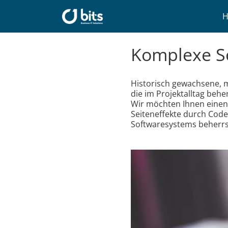
Zum
Inhalt
springen
Komplexe Sof
Historisch gewachsene, m
die im Projektalltag behe
Wir möchten Ihnen einen p
Seiteneffekte durch Cod
Softwaresystems beherr