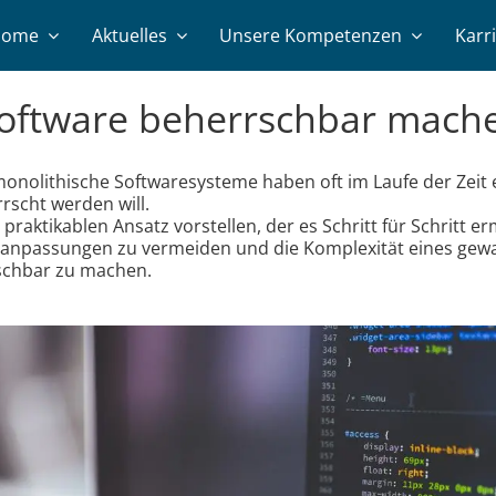
Home
Aktuelles
Unsere Kompetenzen
Karr
t­­ware be­­herrsch­­bar ma­­ch
onolithische Softwaresysteme haben oft im Laufe der Zeit e
rrscht werden will.
raktikablen Ansatz vorstellen, der es Schritt für Schritt 
eanpassungen zu vermeiden und die Komplexität eines ge
schbar zu machen.