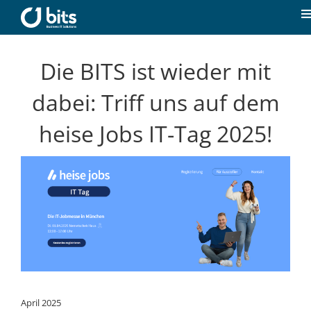
Zum
Inhalt
T
springen
N
Home
Die BITS ist wieder mit
dabei: Triff uns auf dem
Aktuelles
heise Jobs IT-Tag 2025!
Unsere Kompetenzen
Karriere
Über uns
Kontakt
April 2025